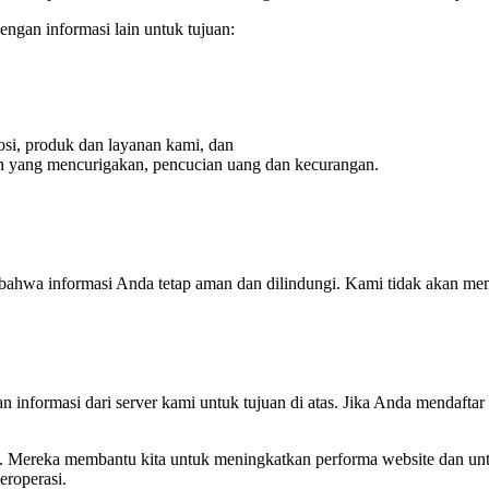
ngan informasi lain untuk tujuan:
si, produk dan layanan kami, dan
an yang mencurigakan, pencucian uang dan kecurangan.
wa informasi Anda tetap aman dan dilindungi. Kami tidak akan membe
formasi dari server kami untuk tujuan di atas. Jika Anda mendaftar 
da. Mereka membantu kita untuk meningkatkan performa website dan unt
eroperasi.