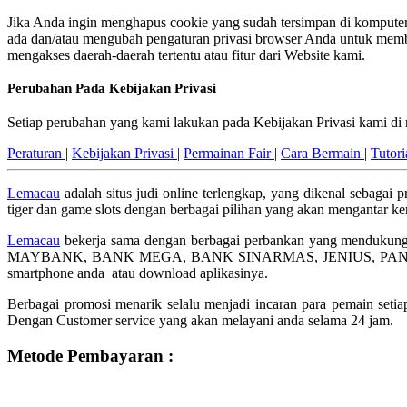
Jika Anda ingin menghapus cookie yang sudah tersimpan di komput
ada dan/atau mengubah pengaturan privasi browser Anda untuk memb
mengakses daerah-daerah tertentu atau fitur dari Website kami.
Perubahan Pada Kebijakan Privasi
Setiap perubahan yang kami lakukan pada Kebijakan Privasi kami di m
Peraturan
|
Kebijakan Privasi
|
Permainan Fair
|
Cara Bermain
|
Tutori
Lemacau
adalah situs judi online terlengkap, yang dikenal sebagai 
tiger dan game slots dengan berbagai pilihan yang akan mengantar 
Lemacau
bekerja sama dengan berbagai perbankan yang mendu
MAYBANK, BANK MEGA, BANK SINARMAS, JENIUS, PANIN, BSI ,
smartphone anda atau download aplikasinya.
Berbagai promosi menarik selalu menjadi incaran para pemain seti
Dengan Customer service yang akan melayani anda selama 24 jam.
Metode Pembayaran :