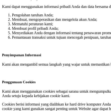
Kami dapat menggunakan informasi pribadi Anda dan data bersama de
Pengolahan taruhan Anda;
Membuat, mengoperasikan dan mengelola akun Anda;
Mematuhi peraturan kami;
Membuat profil pribadi Anda;
Menyediakan Anda dengan informasi tentang penawaran promo
Pemantauan transaksi untuk tujuan mencegah penipuan, taruh
Penyimpanan Informasi
Kami akan mengambil semua langkah yang wajar untuk memastikan bah
Penggunaan Cookies
Kami akan menggunakan cookies sebagai sarana untuk mengumpulkan in
Anda setuju kepada kebijakan cookie kami.
Cookies berisi informasi yang dialihkan ke hard drive komputer An
cookie yang kami gunakan sangat penting untuk Website agar dapat b