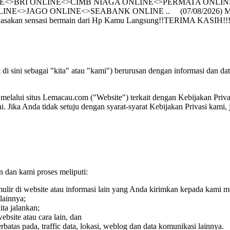
NE<>BRI ONLINE<>CIMB NIAGA ONLINE<>PERMATA ONL
NLINE<>JAGO ONLINE<>SEABANK ONLINE ..
(07/08/2026)
M
 Rasakan sensasi bermain dari Hp Kamu Langsung!!TERIMA KASIH!!
 di sini sebagai "kita" atau "kami") berurusan dengan informasi dan
melalui situs Lemacau.com ("Website") terkait dengan Kebijakan Priv
. Jika Anda tidak setuju dengan syarat-syarat Kebijakan Privasi kami
 dan kami proses meliputi:
lir di website atau informasi lain yang Anda kirimkan kepada kami mel
lainnya;
ta jalankan;
bsite atau cara lain, dan
atas pada, traffic data, lokasi, weblog dan data komunikasi lainnya.