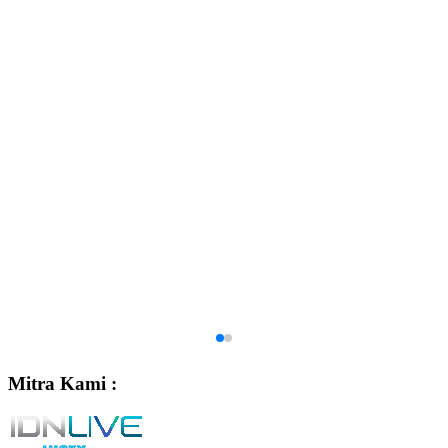
Mitra Kami :