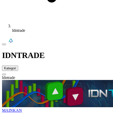
Idntrade
IDNTRADE
Kategori
Idntrade
MAINKAN