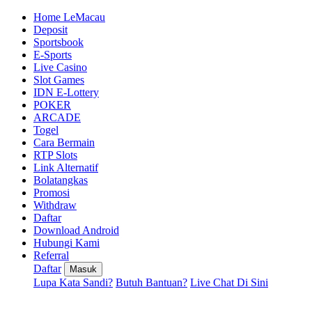
Home LeMacau
Deposit
Sportsbook
E-Sports
Live Casino
Slot Games
IDN E-Lottery
POKER
ARCADE
Togel
Cara Bermain
RTP Slots
Link Alternatif
Bolatangkas
Promosi
Withdraw
Daftar
Download Android
Hubungi Kami
Referral
Daftar
Masuk
Lupa Kata Sandi?
Butuh Bantuan?
Live Chat Di Sini